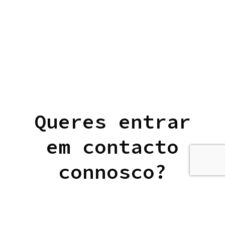
Queres entrar
em
contacto
connosco?
É só preencher o formulário e aguardar.