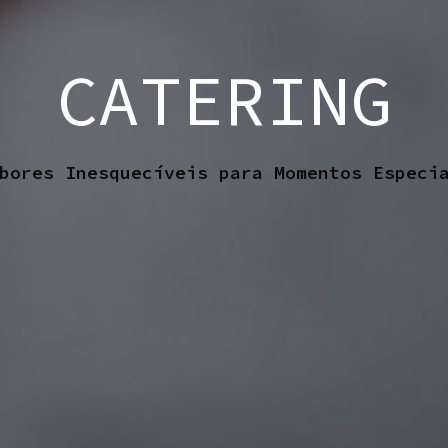
CATERING
bores Inesquecíveis para Momentos Especi